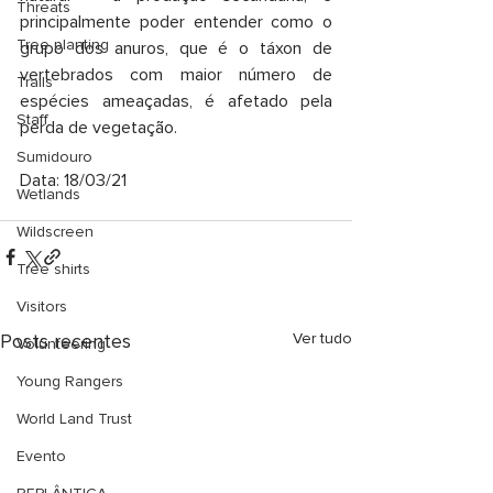
Threats
principalmente poder entender como o 
Tree planting
grupo dos anuros, que é o táxon de 
vertebrados com maior número de 
Trails
espécies ameaçadas, é afetado pela 
Staff
perda de vegetação.
Sumidouro
Data: 18/03/21
Wetlands
Wildscreen
Tree shirts
Visitors
Posts recentes
Ver tudo
Volunteering
Young Rangers
World Land Trust
Evento