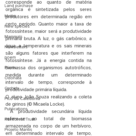
corresponde ao quanto de matéria 
Land purchase
orgânica é sintetizada pelos seres 
Moths
produtores em determinada região em 
certo período. Quanto maior a taxa de 
New species
fotossíntese, maior será a produtividade 
Mammals
primária bruta. A luz, o gás carbônico, a 
água, a temperatura e os sais minerais 
Newsletters
são alguns fatores que interferem na 
poem
fotossíntese. Já a energia contida na 
biomassa dos organismos autotróficos, 
Plants
medida durante um determinado 
Odonata
intervalo de tempo, corresponde à 
Orchids
produtividade primária líquida. 
O aluno João Souza realizando a coleta 
Pico da Caledônia
de girinos (© Micaela Locke).
Publications
 A produtividade secundária líquida 
refere-se ao total de biomassa 
Rainforest Trust
armazenada no corpo de um herbívoro, 
Projeto Mantis
em determinado intervalo de tempo, 