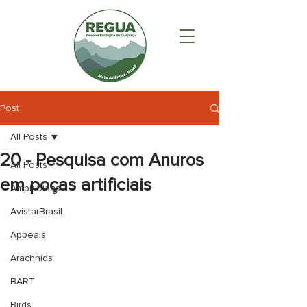
Post
All Posts
20 - Pesquisa com Anuros
All Posts
em poças artificiais
Amphibians
AvistarBrasil
Appeals
Arachnids
BART
Birds