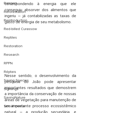
Rangers
correspondendo à energia que ele 
conseguiu absorver dos alimentos que 
Reforestation
ingeriu – já contabilizadas as taxas de 
Reintroduction
gasto de energia de seu metabolismo. 
Red-billed Curassow
Reptiles
Restoration
Research
RPPN
Répteis
Nesse sentido, o desenvolvimento da 
Saving Species
pesquisa do João pode apresentar 
importantes resultados que demostrem 
Sightings
a importância da conservação de nossas 
SavingNature
áreas de vegetação para manutenção de 
um importante processo ecossistêmico 
Social media
natural – a produção secundária, e 