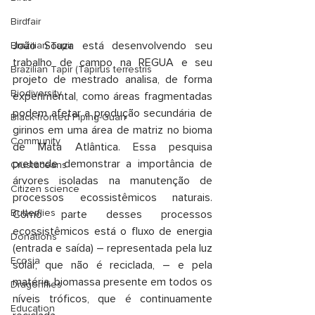
Birdfair
João Souza está desenvolvendo seu 
Brazilian Tapir
trabalho de campo na REGUA e seu 
Brazilian Tapir (Tapirus terrestris
projeto de mestrado analisa, de forma 
Biodiversity
experimental, como áreas fragmentadas 
podem afetar a produção secundária de 
Black-fronted Piping-Guan
girinos em uma área de matriz no bioma 
Community
de Mata Atlântica. Essa pesquisa 
pretende demonstrar a importância de 
Crustaceans
árvores isoladas na manutenção de 
Citizen science
processos ecossistêmicos naturais. 
Butterflies
Como parte desses processos 
ecossistêmicos está o fluxo de energia 
Donations
(entrada e saída) – representada pela luz 
Ecosia
solar, que não é reciclada, – e pela 
matéria, biomassa presente em todos os 
Dragonflies
níveis tróficos, que é continuamente 
Education