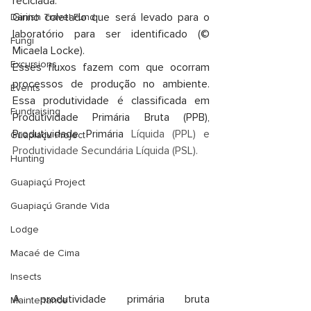
reciclada.  
Girino coletado que será levado para o 
Danish Travel Fund
laboratório para ser identificado (© 
Fungi
Micaela Locke).
Excursions
Esses fluxos fazem com que ocorram 
processos de produção no ambiente. 
Events
Essa produtividade é classificada em 
Fundraising
Produtividade Primária Bruta (PPB), 
Produtividade Primária 
Líquida (PPL) e 
Guapiaçu Project
Produtividade Secundária Líquida (PSL).
Hunting
Guapiaçú Project
Guapiaçú Grande Vida
Lodge
Macaé de Cima
Insects
A produtividade primária bruta 
Maintenance