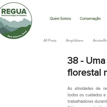
Quem Somos
Conservação
All Posts
Amphibians
AvistarBr
38 - Uma 
Brazilian Tapir (Tapirus terrestris
florestal
Citizen science
Butterflies
As atividades de r
todos os cuidados e
Excursions
Events
Fundr
trabalhadores durant