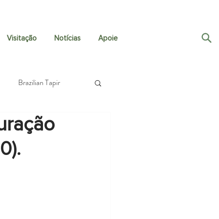
Visitação
Notícias
Apoie
Brazilian Tapir
auração
Crustaceans
0).
h Travel Fund
Fungi
Guapiaçú Grande Vida