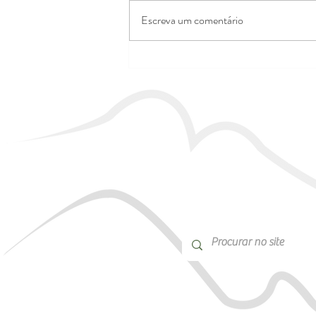
Escreva um comentário
Oficina de Produtos não
Madeireiros é Realizada com
Artesã Monica Carvalho na
REGUA