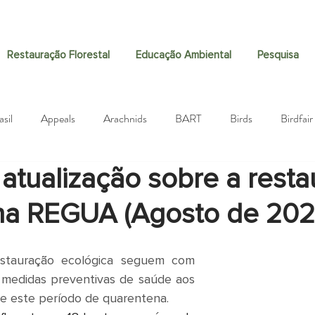
Restauração Florestal
Educação Ambiental
Pesquisa
asil
Appeals
Arachnids
BART
Birds
Birdfair
atualização sobre a rest
Biodiversity
Black-fronted Piping-Guan
Community
 na REGUA (Agosto de 202
Donations
Ecosia
Dragonflies
Education
Danis
estauração ecológica seguem com 
 medidas preventivas de saúde aos 
aising
Guapiaçu Project
Hunting
Guapiaçú Project
e este período de quarentena.