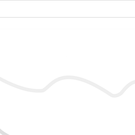
Sábado de diversão com os
Conc
Jovens Guardas.
Repl
para
de M
Reserva Ecológica de Guapiaçu
End.: Faz. São José do Guapiaçu, s/nº,
Guapiaçu - Cachoeiras de Macacu/RJ
CEP: 28.680-000
Tel.: +55 21 98660-0011