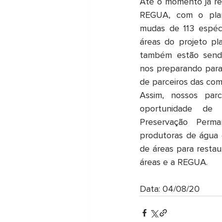
Até o momento já ref
REGUA, com o plan
Lodge
Macaé de Cima
mudas de 113 espéci
áreas do projeto pl
também estão sendo 
nos preparando para 
de parceiros das co
Assim, nossos parce
oportunidade de 
Preservação Perma
produtoras de água c
de áreas para restau
áreas e a REGUA.
Data: 04/08/20