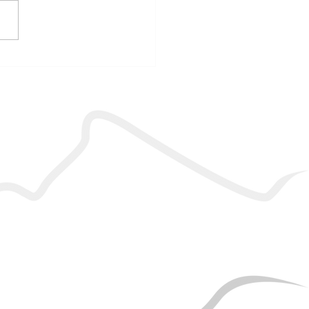
luído 1° curso do Projeto
ântica em 2026, voltado
 mulheres de Cachoeiras
acacu.
SEGURANÇA
Ambiente 100% Seguro.