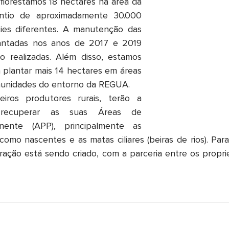
lorestamos 18 hectares na área da 
tio de aproximadamente 30.000 
es diferentes. A manutenção das 
antadas nos anos de 2017 e 2019 
realizadas. Além disso, estamos 
plantar mais 14 hectares em áreas 
munidades do entorno da REGUA.
iros produtores rurais, terão a 
recuperar as suas Áreas de 
nente (APP), principalmente as 
omo nascentes e as matas ciliares (beiras de rios). Para
ração está sendo criado, com a parceria entre os proprie