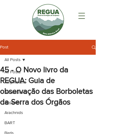
Post
All Posts
45 - O Novo livro da
All Posts
REGUA: Guia de
Amphibians
observação das Borboletas
AvistarBrasil
da Serra dos Órgãos
Appeals
Arachnids
BART
Birds