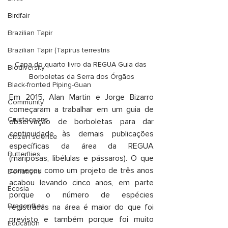
Birdfair
Brazilian Tapir
Brazilian Tapir (Tapirus terrestris
Capa do quarto livro da REGUA Guia das 
Biodiversity
Borboletas da Serra dos Órgãos
Black-fronted Piping-Guan
Em 2015, Alan Martin e Jorge Bizarro 
Community
começaram a trabalhar em um guia de 
Crustaceans
observação de borboletas para dar 
continuidade às demais publicações 
Citizen science
específicas da área da REGUA 
Butterflies
(mariposas, libélulas e pássaros). O que 
começou como um projeto de três anos 
Donations
acabou levando cinco anos, em parte 
Ecosia
porque o número de espécies 
Dragonflies
registradas na área é maior do que foi 
previsto e também porque foi muito 
Education