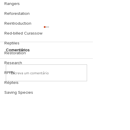
Rangers
Reforestation
Reintroduction
Red-billed Curassow
Reptiles
Comentários
Restoration
Research
Escreva um comentário
RPPN
Sábado de diversão com
Concluído 1° cur
os Jovens Guardas.
Projeto Replânti
Répteis
2026, voltado p
mulheres de Cac
Saving Species
de Macacu.
Sightings
SavingNature
Social media