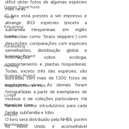
difícil obter fotos de algumas espécies 
Danish Travel Fund
mais raras.
O livro está prestes a ser impresso e 
Fungi
abrange 803 espécies (exceto a 
Excursions
subfamília Hesperiinae, em inglês 
conhecidas como “Grass skippers”) com 
Events
descrições, comparações com espécies 
Fundraising
semelhantes, distribuição global e 
Guapiaçu Project
informações sobre ecologia, 
comportamento e plantas hospedeiras. 
Hunting
Todas, exceto três das espécies, são 
Guapiaçú Project
ilustradas com mais de 1.300 fotos de 
espécimes vivos. As demais foram 
Guapiaçú Grande Vida
fotografadas a partir de exemplares de 
Lodge
museus e de coleções particulares. Há 
Macaé de Cima
também textos introdutórios para cada 
família, subfamília e tribo.
Insects
O livro será distribuído pela NHBS, porém 
Maintenance
no Reino Unido é aconselhável 