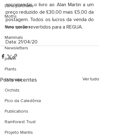
encomendar o livro ao Alan Martin a um 
Land purchase
preço reduzido de £30,00 mais £5,00 da 
Moths
postagem. Todos os lucros da venda do 
livro serão revertidos para a REGUA.
New species
Mammals
Data: 21/04/20
Newsletters
poem
Plants
Posts recentes
Ver tudo
Odonata
Orchids
Pico da Caledônia
Publications
Rainforest Trust
Projeto Mantis