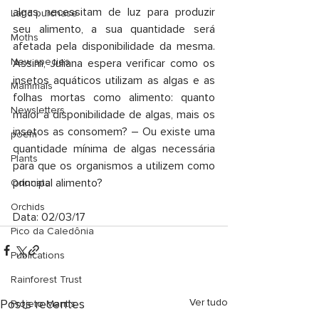
algas necessitam de luz para produzir 
Land purchase
seu alimento, a sua quantidade será 
Moths
afetada pela disponibilidade da mesma. 
New species
Assim, Juliana espera verificar como os 
insetos aquáticos utilizam as algas e as 
Mammals
folhas mortas como alimento: quanto 
Newsletters
maior a disponibilidade de algas, mais os 
insetos as consomem? – Ou existe uma 
poem
quantidade mínima de algas necessária 
Plants
para que os organismos a utilizem como 
principal alimento?
Odonata
Orchids
Data: 02/03/17
Pico da Caledônia
Publications
Rainforest Trust
Posts recentes
Ver tudo
Projeto Mantis