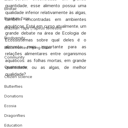
quantidade, esse alimento possui uma 
Birdfair
qualidade inferior relativamente às algas, 
Brazilian Tapir
também encontradas em ambientes 
aquáticos. Está em curso atualmente, um 
Brazilian Tapir (Tapirus terrestris
grande debate na área de Ecologia de 
Biodiversity
Ecossistemas sobre qual deles é o 
alimento mais importante para as 
Black-fronted Piping-Guan
relações alimentares entre organismos 
Community
aquáticos: as folhas mortas, em grande 
Crustaceans
quantidade; ou as algas, de melhor 
qualidade?
Citizen science
Butterflies
Donations
Ecosia
Dragonflies
Education