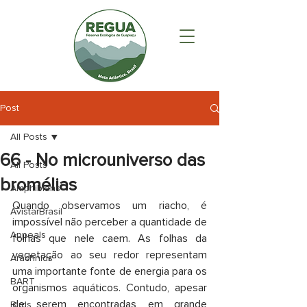
Post
All Posts
66 - No microuniverso das
All Posts
bromélias
Amphibians
Quando observamos um riacho, é 
AvistarBrasil
impossível não perceber a quantidade de 
Appeals
folhas que nele caem. As folhas da 
vegetação ao seu redor representam 
Arachnids
uma importante fonte de energia para os 
BART
organismos aquáticos. Contudo, apesar 
de serem encontradas em grande 
Birds