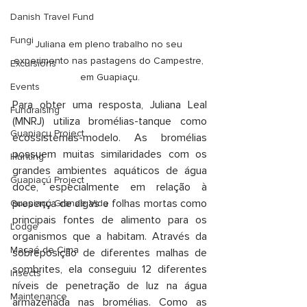
Danish Travel Fund
Fungi
Juliana em pleno trabalho no seu 
experimento nas pastagens do Campestre, 
Excursions
em Guapiaçu.
Events
Para obter uma resposta, Juliana Leal 
Fundraising
(MNRJ) utiliza bromélias-tanque como 
Guapiaçu Project
ecossistemas-modelo. As bromélias 
possuem muitas similaridades com os 
Hunting
grandes ambientes aquáticos de água 
Guapiaçú Project
doce, especialmente em relação à 
presença de algas e folhas mortas como 
Guapiaçú Grande Vida
principais fontes de alimento para os 
Lodge
organismos que a habitam. Através da 
Macaé de Cima
sobreposição de diferentes malhas de 
sombrites, ela conseguiu 12 diferentes 
Insects
níveis de penetração de luz na água 
Maintenance
armazenada nas bromélias. Como as 