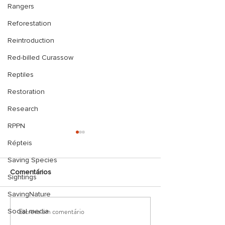
Rangers
Reforestation
Reintroduction
Red-billed Curassow
Reptiles
Restoration
Research
RPPN
Répteis
Saving Species
Comentários
Sightings
SavingNature
Escreva um comentário
Social media
Sábado de diversão com
Concluído 1° cur
os Jovens Guardas.
Projeto Replânti