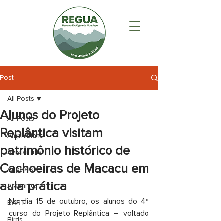
Post
All Posts
Alunos do Projeto
All Posts
Replântica visitam
Amphibians
patrimônio histórico de
AvistarBrasil
Cachoeiras de Macacu em
Appeals
aula prática
Arachnids
No dia 15 de outubro, os alunos do 4º 
BART
curso do Projeto Replântica – voltado 
Birds