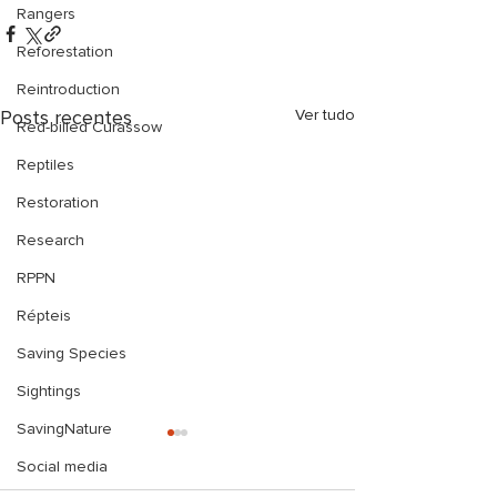
Rangers
Reforestation
Reintroduction
Posts recentes
Ver tudo
Red-billed Curassow
Reptiles
Restoration
Research
RPPN
Répteis
Saving Species
Sightings
SavingNature
Social media