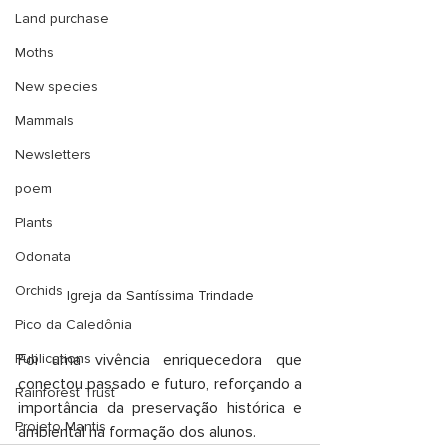
Land purchase
Moths
New species
Mammals
Newsletters
poem
Plants
Odonata
Orchids
Igreja da Santíssima Trindade
Pico da Caledônia
Publications
Foi uma vivência enriquecedora que 
conectou passado e futuro, reforçando a 
Rainforest Trust
importância da preservação histórica e 
Projeto Mantis
ambiental na formação dos alunos.