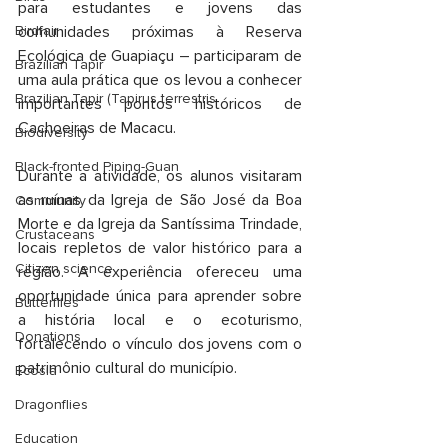
para estudantes e jovens das 
Birdfair
comunidades próximas à Reserva 
Ecológica de Guapiaçu – participaram de 
Brazilian Tapir
uma aula prática que os levou a conhecer 
Brazilian Tapir (Tapirus terrestris
importantes pontos históricos de 
Cachoeiras de Macacu.
Biodiversity
Black-fronted Piping-Guan
Durante a atividade, os alunos visitaram 
as ruínas da Igreja de São José da Boa 
Community
Morte e da Igreja da Santíssima Trindade, 
Crustaceans
locais repletos de valor histórico para a 
Citizen science
região. A experiência ofereceu uma 
oportunidade única para aprender sobre 
Butterflies
a história local e o ecoturismo, 
Donations
fortalecendo o vínculo dos jovens com o 
patrimônio cultural do município.
Ecosia
Dragonflies
Education