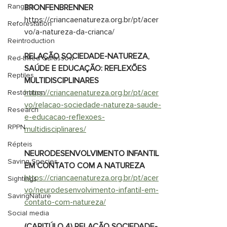
Rangers
BRONFENBRENNER
https://criancaenatureza.org.br/pt/acer
Reforestation
vo/a-natureza-da-crianca/
Reintroduction
RELAÇÃO SOCIEDADE-NATUREZA, 
Red-billed Curassow
SAÚDE E EDUCAÇÃO: REFLEXÕES 
Reptiles
MULTIDISCIPLINARES
https://criancaenatureza.org.br/pt/acer
Restoration
vo/relacao-sociedade-natureza-saude-
Research
e-educacao-reflexoes-
RPPN
multidisciplinares/
Répteis
NEURODESENVOLVIMENTO INFANTIL 
Saving Species
EM CONTATO COM A NATUREZA
https://criancaenatureza.org.br/pt/acer
Sightings
vo/neurodesenvolvimento-infantil-em-
SavingNature
contato-com-natureza/
Social media
(CAPITÚLO 4) RELAÇÃO SOCIEDADE-