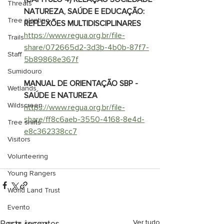
Threats
NATUREZA, SAÚDE E EDUCAÇÃO: 
Tree planting
REFLEXÕES MULTIDISCIPLINARES
https://www.regua.org.br/file-
Trails
share/072665d2-3d3b-4b0b-87f7-
Staff
5b89868e367f
Sumidouro
MANUAL DE ORIENTAÇÃO SBP - 
Wetlands
SAÚDE E NATUREZA
Wildscreen
https://www.regua.org.br/file-
share/ff8c6aeb-3550-4168-8e4d-
Tree shirts
e8c362338cc7
Visitors
Volunteering
Young Rangers
World Land Trust
Evento
Posts recentes
Ver tudo