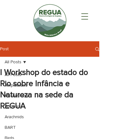
Post
All Posts
I Workshop do estado do
All Posts
Rio sobre Infância e
Amphibians
Natureza na sede da
AvistarBrasil
REGUA
Appeals
Arachnids
BART
Birds