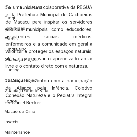
Foi uma iniciativa colaborativa da REGUA 
Danish Travel Fund
e da Prefeitura Municipal de Cachoeiras 
Fungi
de Macacu para inspirar os servidores 
Excursions
públicos municipais, como educadores, 
assistentes sociais, médicos, 
Events
enfermeiros e a comunidade em geral a 
Fundraising
valorizar e proteger os espaços naturais, 
além de incentivar o aprendizado ao ar 
Guapiaçu Project
livre e o contato direto com a natureza.
Hunting
Guapiaçú Project
O Workshop contou com a participação 
da Aliança pela Infância, Coletivo 
Guapiaçú Grande Vida
Conexão Natureza e o Pediatra Integral 
Lodge
Dr. Daniel Becker. 
Macaé de Cima
Insects
Maintenance