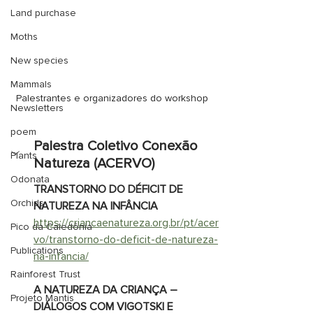
Land purchase
Moths
New species
Mammals
Palestrantes e organizadores do workshop
Newsletters
poem
Palestra Coletivo Conexão 
Plants
Natureza (ACERVO)
Odonata
TRANSTORNO DO DÉFICIT DE 
Orchids
NATUREZA NA INFÂNCIA
https://criancaenatureza.org.br/pt/acer
Pico da Caledônia
vo/transtorno-do-deficit-de-natureza-
Publications
na-infancia/
Rainforest Trust
A NATUREZA DA CRIANÇA – 
Projeto Mantis
DIÁLOGOS COM VIGOTSKI E 