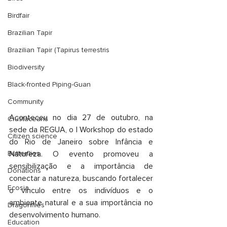
Birdfair
Brazilian Tapir
Brazilian Tapir (Tapirus terrestris
Biodiversity
Black-fronted Piping-Guan
Community
Aconteceu no dia 27 de outubro, na 
Crustaceans
sede da REGUA, o I Workshop do estado 
Citizen science
do Rio de Janeiro sobre Infância e 
Butterflies
Natureza. O evento promoveu a 
sensibilização e a importância de 
Donations
conectar a natureza, buscando fortalecer 
Ecosia
o vínculo entre os indivíduos e o 
ambiente natural e a sua importância no 
Dragonflies
desenvolvimento humano. 
Education