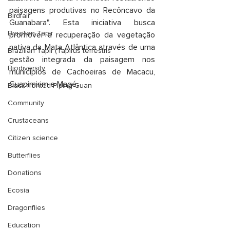
paisagens produtivas no Recôncavo da 
Birdfair
Guanabara". Esta iniciativa busca 
Brazilian Tapir
promover a recuperação da vegetação 
nativa da Mata Atlântica através de uma 
Brazilian Tapir (Tapirus terrestris
gestão integrada da paisagem nos 
Biodiversity
municípios de Cachoeiras de Macacu, 
Guapimirim e Magé. 
Black-fronted Piping-Guan
Community
Crustaceans
Citizen science
Butterflies
Donations
Ecosia
Dragonflies
Education