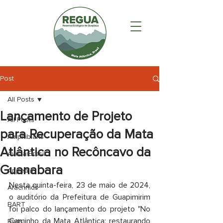
Post
All Posts
Lançamento de Projeto
All Posts
para Recuperação da Mata
Amphibians
Atlântica no Recôncavo da
AvistarBrasil
Guanabara
Appeals
Nesta quinta-feira, 23 de maio de 2024, 
Arachnids
o auditório da Prefeitura de Guapimirim 
BART
foi palco do lançamento do projeto "No 
Caminho da Mata Atlântica: restaurando 
Birds