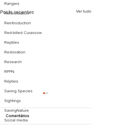
Rangers
Posts recentes
Ver tudo
Reforestation
Reintroduction
Red-billed Curassow
Reptiles
Restoration
Research
RPPN
Répteis
Saving Species
Sightings
SavingNature
Comentários
Social media