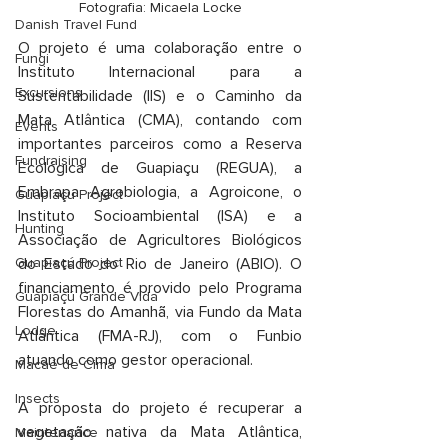
Fotografia: Micaela Locke
Danish Travel Fund
O projeto é uma colaboração entre o 
Fungi
Instituto Internacional para a 
Excursions
Sustentabilidade (IIS) e o Caminho da 
Mata Atlântica (CMA), contando com 
Events
importantes parceiros como a Reserva 
Fundraising
Ecológica de Guapiaçu (REGUA), a 
Embrapa Agrobiologia, a Agroicone, o 
Guapiaçu Project
Instituto Socioambiental (ISA) e a 
Hunting
Associação de Agricultores Biológicos 
do Estado do Rio de Janeiro (ABIO). O 
Guapiaçú Project
financiamento é provido pelo Programa 
Guapiaçú Grande Vida
Florestas do Amanhã, via Fundo da Mata 
Lodge
Atlântica (FMA-RJ), com o Funbio 
atuando como gestor operacional.
Macaé de Cima
Insects
A proposta do projeto é recuperar a 
vegetação nativa da Mata Atlântica, 
Maintenance