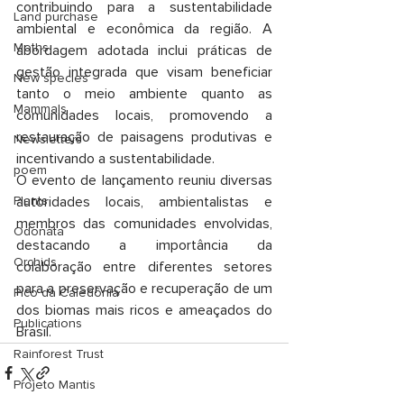
contribuindo para a sustentabilidade 
Land purchase
ambiental e econômica da região. A 
Moths
abordagem adotada inclui práticas de 
gestão integrada que visam beneficiar 
New species
tanto o meio ambiente quanto as 
Mammals
comunidades locais, promovendo a 
restauração de paisagens produtivas e 
Newsletters
incentivando a sustentabilidade.
poem
O evento de lançamento reuniu diversas 
autoridades locais, ambientalistas e 
Plants
membros das comunidades envolvidas, 
Odonata
destacando a importância da 
Orchids
colaboração entre diferentes setores 
para a preservação e recuperação de um 
Pico da Caledônia
dos biomas mais ricos e ameaçados do 
Publications
Brasil.
Rainforest Trust
Projeto Mantis