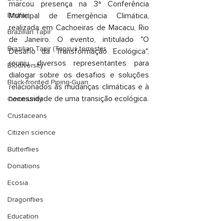
marcou presença na 3ª Conferência 
Birdfair
Municipal de Emergência Climática, 
realizada em Cachoeiras de Macacu, Rio 
Brazilian Tapir
de Janeiro. O evento, intitulado "O 
Brazilian Tapir (Tapirus terrestris
Desafio da Transformação Ecológica", 
reuniu diversos representantes para 
Biodiversity
dialogar sobre os desafios e soluções 
Black-fronted Piping-Guan
relacionados às mudanças climáticas e à 
necessidade de uma transição ecológica.
Community
Crustaceans
Citizen science
Butterflies
Donations
Ecosia
Dragonflies
Education