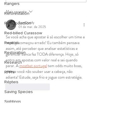
do Projeto Replântica em
Replântica visita
Rangers
2025 com foco no setor
patrimônio histór
Mais recente
público
Cachoeiras de 
Reforestation
aula prática
Tara Doridy
Reintroduction
01 de mar. de 2025
Red-billed Curassow
Se você acha que apostar é só escolher um time e 
rezar, já começou errado! Eu também pensava 
Reptiles
assim, até perceber que analisar estatísticas e 
Restoration
gerenciar banca faz TODA diferença. Hoje, só 
entro em apostas com valor real e sei quando 
Research
parar. A 
mostbet portugal
 tem odds muito boas, 
mas se você não souber usar a cabeça, não 
RPPN
adianta! Estude, seja frio e jogue com estratégia.
Répteis
Curtir
Responder
Saving Species
Sightings
SavingNature
Social media