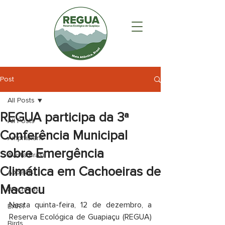
Post
All Posts
REGUA participa da 3ª
All Posts
Conferência Municipal
Amphibians
sobre Emergência
AvistarBrasil
Climática em Cachoeiras de
Appeals
Macacu
Arachnids
Nesta quinta-feira, 12 de dezembro, a 
BART
Reserva Ecológica de Guapiaçu (REGUA) 
Birds