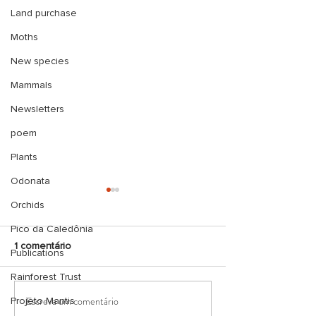
Land purchase
Moths
New species
Mammals
Newsletters
poem
Plants
Odonata
Orchids
Pico da Caledônia
1 comentário
Publications
Rainforest Trust
Escreva um comentário
Projeto Mantis
Sucesso no primeiro curso
Alunos do Projet