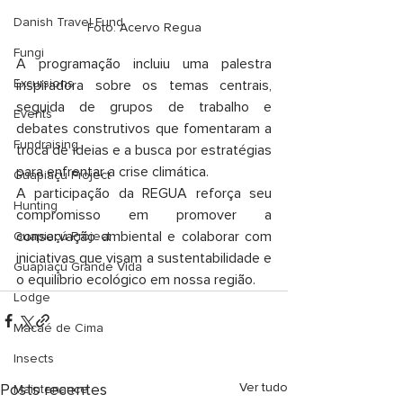
Danish Travel Fund
Foto: Acervo Regua
Fungi
A programação incluiu uma palestra 
Excursions
inspiradora sobre os temas centrais, 
seguida de grupos de trabalho e 
Events
debates construtivos que fomentaram a 
Fundraising
troca de ideias e a busca por estratégias 
para enfrentar a crise climática.
Guapiaçu Project
A participação da REGUA reforça seu 
Hunting
compromisso em promover a 
conservação ambiental e colaborar com 
Guapiaçú Project
iniciativas que visam a sustentabilidade e 
Guapiaçú Grande Vida
o equilíbrio ecológico em nossa região.
Lodge
Macaé de Cima
Insects
Posts recentes
Ver tudo
Maintenance