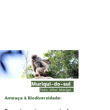
a Convenção sobre a
Diversidade Biológica,
concebidas para proteger a
biodiversidade a longo
prazo.
Muriqui-do-sul
Foto: Vitor Marigo
Ameaça à Biodiversidade: