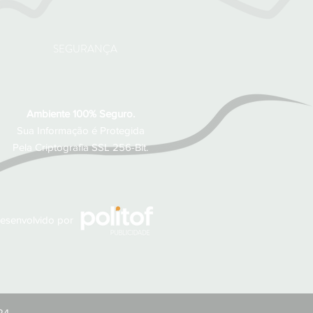
SEGURANÇA
Ambiente 100% Seguro.
Sua Informação é Protegida
Pela Criptografia SSL 256-Bit.
desenvolvido por
24