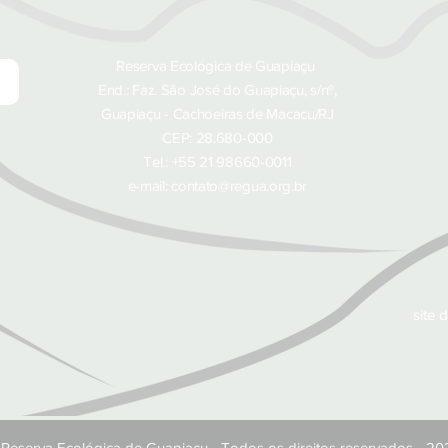
Reserva Ecológica de Guapiaçu
End.: Faz. São José do Guapiaçu, s/nº,
Guapiaçu - Cachoeiras de Macacu/RJ
CEP: 28.680-000
Tel.: +55 21 98660-0011
e-mail: contato@regua.org.br
site 
Reserva Ecológica de Guapiaçu - Todos os direitos reservados - 20