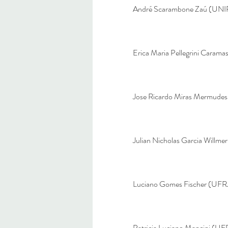
André Scarambone Zaú (UNI
Erica Maria Pellegrini Caram
Jose Ricardo Miras Mermude
Julian Nicholas Garcia Willme
Luciano Gomes Fischer (UFR
Patricia Luciano Mancini (UF