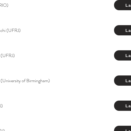
RIO)
La
aschi (UFRJ)
La
s (UFRJ)
La
r (University of Birmingham)
La
J)
La
RJ)
La