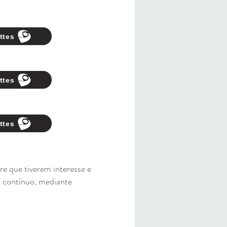
ttes
ttes
ttes
 que tiverem interesse e
o contínuo, mediante