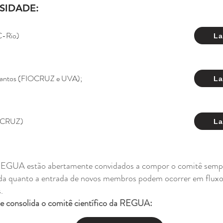
SIDADE:
C-Rio)
La
s Santos (FIOCRUZ e UVA);
La
IOCRUZ)
La
EGUA estão abertamente convidados a compor o comitê sempre
aída quanto a entrada de novos membros podem ocorrer em flux
.
 consolida o comitê científico da REGUA: