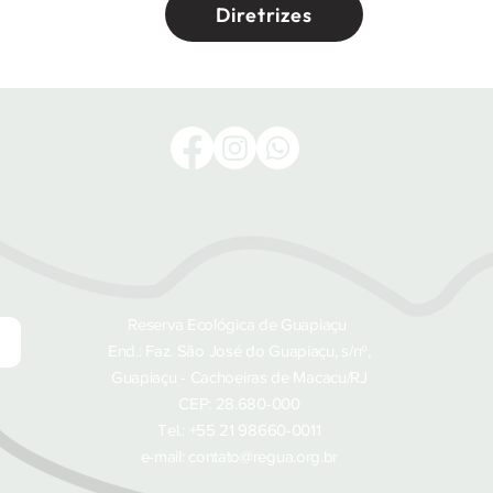
Diretrizes
Reserva Ecológica de Guapiaçu
End.: Faz. São José do Guapiaçu, s/nº,
Guapiaçu - Cachoeiras de Macacu/RJ
CEP: 28.680-000
Tel.: +55 21 98660-0011
e-mail: contato@regua.org.br