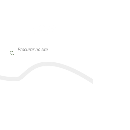
Reserva Ecológica de Guapiaçu
End.: Faz. São José do Guapiaçu, s/nº,
Guapiaçu - Cachoeiras de Macacu/RJ
CEP:
28.680-000
Tel.: +55 21 98660-0011
e-mail: contato@regua.org.br