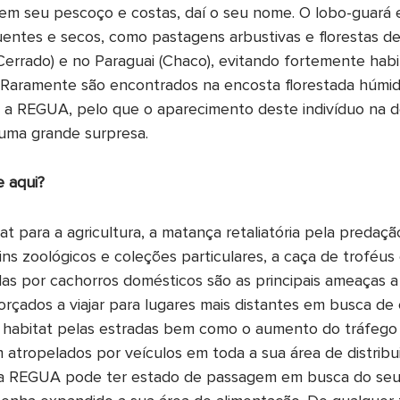
 em seu pescoço e costas, daí o seu nome. O lobo-guará 
uentes e secos, como pastagens arbustivas e florestas de
 (Cerrado) e no Paraguai (Chaco), evitando fortemente habit
Raramente são encontrados na encosta florestada húmida
 a REGUA, pelo que o aparecimento deste indivíduo na de
ma grande surpresa.
e aqui?
t para a agricultura, a matança retaliatória pela predaçã
dins zoológicos e coleções particulares, a caça de troféus
das por cachorros domésticos são as principais ameaças a
orçados a viajar para lugares mais distantes em busca de
habitat pelas estradas bem como o aumento do tráfego 
 atropelados por veículos em toda a sua área de distribu
 na REGUA pode ter estado de passagem em busca do seu 