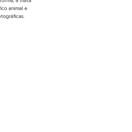
forma, a mata 
ico animal e 
tográficas.