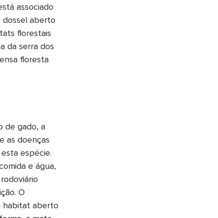
está associado 
 dossel aberto 
ats florestais 
 da serra dos 
nsa floresta 
o de gado, a 
 e as doenças 
 esta espécie. 
 comida e água, 
rodoviário 
ição. O 
habitat aberto 