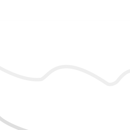
Reserva Ecológica de Guapiaçu
End.: Faz. São José do Guapiaçu, s/nº,
Guapiaçu - Cachoeiras de Macacu/RJ
CEP: 28.680-000
Tel.: +55 21 98660-0011
e-mail: contato@regua.org.br