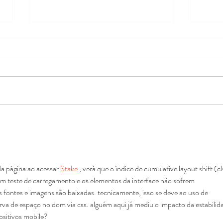
Sábado de diversão com os
Conc
Jovens Guardas.
Repl
para
de M
a página ao acessar 
Stake
 , verá que o índice de cumulative layout shift (cl
 um teste de carregamento e os elementos da interface não sofrem 
fontes e imagens são baixadas. tecnicamente, isso se deve ao uso de 
rva de espaço no dom via css. alguém aqui já mediu o impacto da estabilid
ositivos mobile?