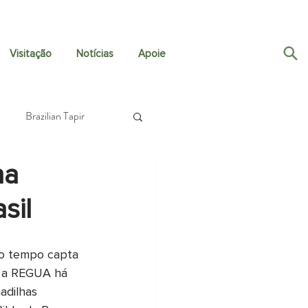
Visitação
Notícias
Apoie
Brazilian Tapir
ha
Crustaceans
sil
h Travel Fund
Fungi
to tempo capta 
e a REGUA há 
Guapiaçú Grande Vida
adilhas 