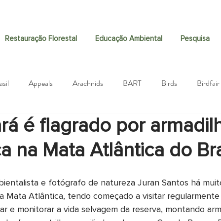
Restauração Florestal
Educação Ambiental
Pesquisa
asil
Appeals
Arachnids
BART
Birds
Birdfair
á é flagrado por armadil
Biodiversity
Black-fronted Piping-Guan
Community
ca na Mata Atlântica do Bra
Donations
Ecosia
Dragonflies
Education
Danis
ientalista e fotógrafo de natureza Juran Santos há mui
a Mata Atlântica, tendo começado a visitar regularment
aising
Guapiaçu Project
Hunting
Guapiaçú Project
trar e monitorar a vida selvagem da reserva, montando arm