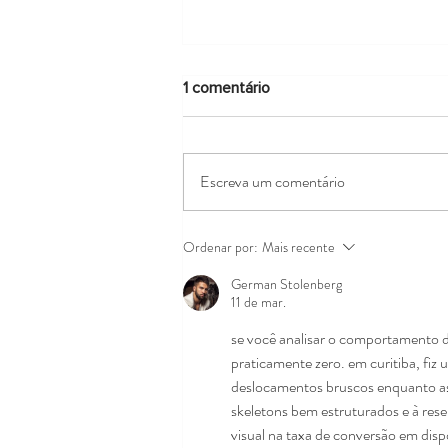
1 comentário
Escreva um comentário
Oficina de Produtos não
Ordenar por:
Mais recente
Madeireiros é Realizada com
German Stolenberg
Artesã Monica Carvalho na
11 de mar.
REGUA
se você analisar o comportamento d
praticamente zero. em curitiba, fiz
deslocamentos bruscos enquanto as 
skeletons bem estruturados e à rese
visual na taxa de conversão em disp