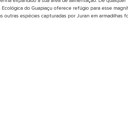
 tenha expandido a sua área de alimentação. De qualquer 
 Ecológica do Guapiaçu oferece refúgio para esse magníf
 outras espécies capturadas por Juran em armadilhas fo