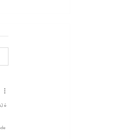
luído 1° curso do Projeto
ântica em 2026, voltado
 mulheres de Cachoeiras
acacu.
s) é 
ade 