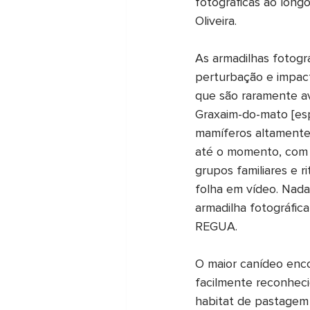
fotográficas ao longo
Oliveira.
Lodge
Macaé de Cima
As armadilhas fotogr
perturbação e impac
que são raramente av
Graxaim-do-mato [esp
mamíferos altamente 
até o momento, com p
grupos familiares e 
folha em vídeo. Nada
armadilha fotográfic
REGUA.
O maior canídeo enco
facilmente reconheci
habitat de pastagem