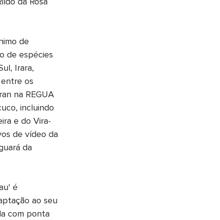
Rildo da Rosa 
ínimo de 
o de espécies 
l, Irara, 
 entre os 
Juran na REGUA 
uco, incluindo 
ira e do Vira-
vos de vídeo da 
guará da 
au' é 
aptação ao seu 
da com ponta 