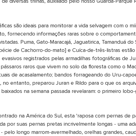
 de diversas trilhas, auxiliado pelo nosso Guarda-Parque 
áficas são ideais para monitorar a vida selvagem com o m
to, fornecendo informações raras sobre o comportament
istadas. Puma, Gato-Maracajá, Jaguatirica, Tamanduá do Su
écie de Cachorro-do-mato] e Cuíca-de-três-listras estão
evasivos registrados pelas armadilhas fotográficas de 
ássaros raros que vivem no solo da floresta como o Mac
rituais de acasalamento; bandos forrageando do Uru-capoe
, no entanto, preparou Juran e Rildo para o que os arqui
a baixados na semana passada revelaram: o primeiro lobo-
ntrado na América do Sul, esta 'raposa com pernas de p
da por suas pernas pretas incrivelmente longas - uma ad
 - pelo longo marrom-avermelhado, orelhas grandes, cau