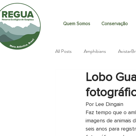
Quem Somos
Conservação
All Posts
Amphibians
AvistarBr
Lobo Guar
Brazilian Tapir (Tapirus terrestris
fotográfi
Citizen science
Butterflies
Por Lee Dingain
Faz tempo que o amb
imagens de animais d
Excursions
Events
Fundr
seis anos para regis