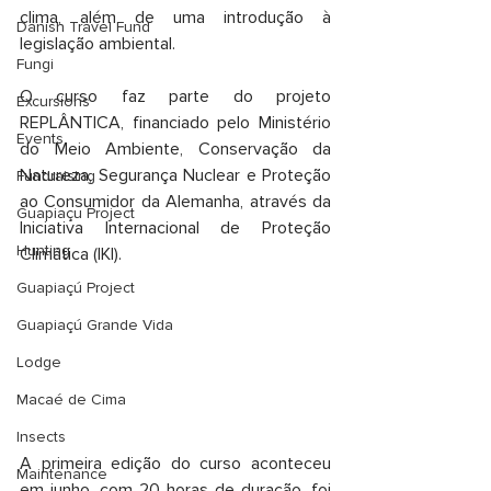
clima, além de uma introdução à 
Danish Travel Fund
legislação ambiental. 
Fungi
O curso faz parte do projeto 
Excursions
REPLÂNTICA, financiado pelo Ministério 
Events
do Meio Ambiente, Conservação da 
Natureza, Segurança Nuclear e Proteção 
Fundraising
ao Consumidor da Alemanha, através da 
Guapiaçu Project
Iniciativa Internacional de Proteção 
Hunting
Climática (IKI).
Guapiaçú Project
Guapiaçú Grande Vida
Lodge
Macaé de Cima
Insects
A primeira edição do curso aconteceu 
Maintenance
em junho, com 20 horas de duração, foi 