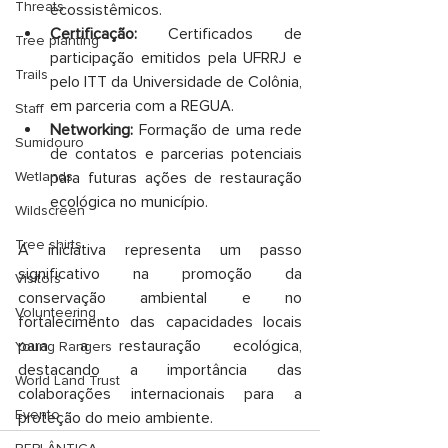
Threats
ecossistêmicos.
Certificação:
 Certificados de 
Tree planting
participação emitidos pela UFRRJ e 
Trails
pelo ITT da Universidade de Colônia, 
em parceria com a REGUA.
Staff
Networking:
 Formação de uma rede 
Sumidouro
de contatos e parcerias potenciais 
para futuras ações de restauração 
Wetlands
ecológica no município.
Wildscreen
Tree shirts
A iniciativa representa um passo 
significativo na promoção da 
Visitors
conservação ambiental e no 
Volunteering
fortalecimento das capacidades locais 
para a restauração ecológica, 
Young Rangers
destacando a importância das 
World Land Trust
colaborações internacionais para a 
Evento
proteção do meio ambiente.