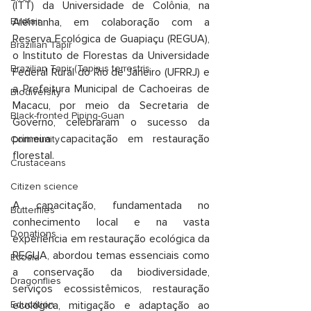
(ITT) da Universidade de Colônia, na 
Birdfair
Alemanha, em colaboração com a 
Reserva Ecológica de Guapiaçu (REGUA), 
Brazilian Tapir
o Instituto de Florestas da Universidade 
Brazilian Tapir (Tapirus terrestris
Federal Rural do Rio de Janeiro (UFRRJ) e 
a Prefeitura Municipal de Cachoeiras de 
Biodiversity
Macacu, por meio da Secretaria de 
Black-fronted Piping-Guan
Governo, celebraram o sucesso da 
primeira capacitação em restauração 
Community
florestal.
Crustaceans
Citizen science
A capacitação, fundamentada no 
Butterflies
conhecimento local e na vasta 
Donations
experiência em restauração ecológica da 
REGUA, abordou temas essenciais como 
Ecosia
a conservação da biodiversidade, 
Dragonflies
serviços ecossistêmicos, restauração 
Education
ecológica, mitigação e adaptação ao 