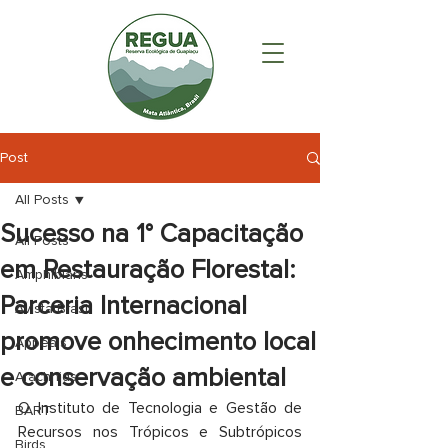
Post
All Posts
Sucesso na 1° Capacitação
All Posts
em Restauração Florestal:
Amphibians
Parceria Internacional
AvistarBrasil
promove onhecimento local
Appeals
e conservação ambiental
Arachnids
O Instituto de Tecnologia e Gestão de 
BART
Recursos nos Trópicos e Subtrópicos 
Birds