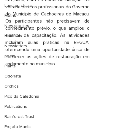
Land purchase
voltada para os profissionais do Governo 
do Município de Cachoeiras de Macacu. 
Moths
Os participantes não precisavam de 
New species
conhecimento prévio, o que ampliou o 
alcance da capacitação. As atividades 
Mammals
incluíram aulas práticas na REGUA, 
Newsletters
oferecendo uma oportunidade única de 
poem
conhecer as ações de restauração em 
andamento no município.
Plants
Odonata
Orchids
Pico da Caledônia
Publications
Rainforest Trust
Projeto Mantis