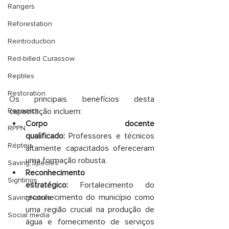
Rangers
Reforestation
Reintroduction
Red-billed Curassow
Reptiles
Restoration
Os principais benefícios desta 
capacitação incluem:
Research
Corpo docente 
RPPN
qualificado:
 Professores e técnicos 
Répteis
altamente capacitados ofereceram 
uma formação robusta.
Saving Species
Reconhecimento 
Sightings
estratégico:
 Fortalecimento do 
reconhecimento do município como 
SavingNature
uma região crucial na produção de 
Social media
água e fornecimento de serviços 