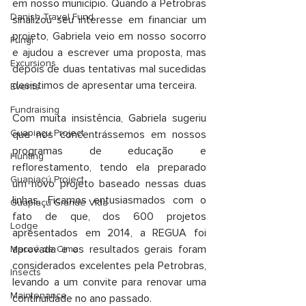
em nosso município. Quando a Petrobras 
Danish Travel Fund
sinalizou seu interesse em financiar um 
projeto, Gabriela veio em nosso socorro 
Fungi
e ajudou a escrever uma proposta, mas 
Excursions
depois de duas tentativas mal sucedidas 
desistimos de apresentar uma terceira.
Events
Fundraising
Com muita insistência, Gabriela sugeriu 
Guapiaçu Project
que nos concentrássemos em nossos 
programas de educação e 
Hunting
reflorestamento, tendo ela preparado 
Guapiaçú Project
um novo projeto baseado nessas duas 
linhas. Ficamos entusiasmados com o 
Guapiaçú Grande Vida
fato de que, dos 600 projetos 
Lodge
apresentados em 2014, a REGUA foi 
aprovada e os resultados gerais foram 
Macaé de Cima
considerados excelentes pela Petrobras, 
Insects
levando a um convite para renovar uma 
Maintenance
continuidade no ano passado.