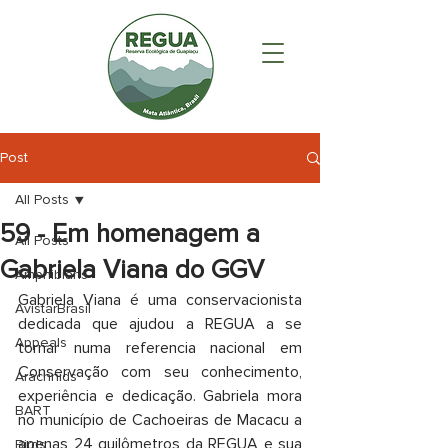
Post
All Posts
59 - Em homenagem a
All Posts
Gabriela Viana do GGV
Amphibians
Gabriela Viana é uma conservacionista 
AvistarBrasil
dedicada que ajudou a REGUA a se 
Appeals
tornar numa referencia nacional em 
Conservação com seu conhecimento, 
Arachnids
experiência e dedicação. Gabriela mora 
BART
no município de Cachoeiras de Macacu a 
apenas 24 quilômetros da REGUA e sua 
Birds