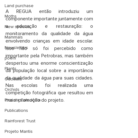
Land purchase
A REGUA então introduziu um 
Moths
componente importante juntamente com 
a educação e restauração: o 
New species
monitoramento da qualidade da água 
Mammals
envolvendo crianças em idade escolar. 
Newsletters
Isso não só foi percebido como 
importante pela Petrobras, mas também 
poem
despertou uma enorme conscientização 
Plants
da população local sobre a importância 
da qualidade da água para suas cidades. 
Odonata
Nas escolas foi realizada uma 
Orchids
competição fotográfica que resultou em 
maior promoção do projeto.
Pico da Caledônia
Publications
Rainforest Trust
Projeto Mantis