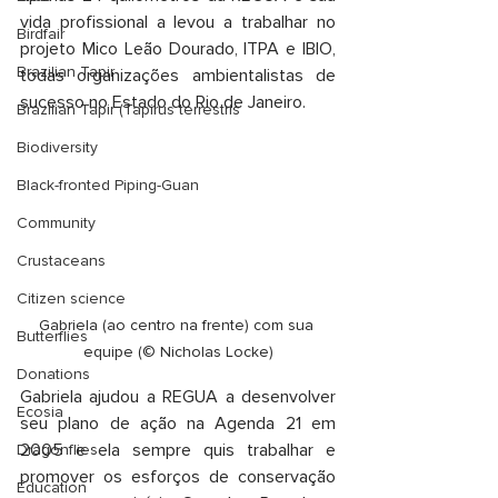
vida profissional a levou a trabalhar no 
Birdfair
projeto Mico Leão Dourado, ITPA e IBIO, 
Brazilian Tapir
todas organizações ambientalistas de 
sucesso no Estado do Rio de Janeiro.
Brazilian Tapir (Tapirus terrestris
Biodiversity
Black-fronted Piping-Guan
Community
Crustaceans
Citizen science
Gabriela (ao centro na frente) com sua 
Butterflies
equipe (© Nicholas Locke)
Donations
Gabriela ajudou a REGUA a desenvolver 
Ecosia
seu plano de ação na Agenda 21 em 
2005 e ela sempre quis trabalhar e 
Dragonflies
promover os esforços de conservação 
Education