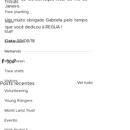
Threats
Janeiro. 
Tree planting
Um muito obrigado Gabriela pelo tempo 
Trails
que você dedicou à REGUA !
Staff
Data: 30/08/18
Sumidouro
Wetlands
Wildscreen
Tree shirts
Visitors
Posts recentes
Ver tudo
Volunteering
Young Rangers
World Land Trust
Evento