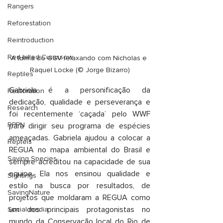
Rangers
Reforestation
Reintroduction
Red-billed Curassow
A turma do GGV relaxando com Nicholas e 
Raquel Locke (© Jorge Bizarro)
Reptiles
Gabriela é a personificação da 
Restoration
dedicação, qualidade e perseverança e 
Research
foi recentemente ‘caçada’ pelo WWF 
RPPN
para dirigir seu programa de espécies 
ameaçadas. Gabriela ajudou a colocar a 
Répteis
REGUA no mapa ambiental do Brasil e 
Saving Species
sempre acreditou na capacidade de sua 
equipe. Ela nos ensinou qualidade e 
Sightings
estilo na busca por resultados, de 
SavingNature
projetos que moldaram a REGUA como 
um dos principais protagonistas no 
Social media
mundo da Conservação local do Rio de 