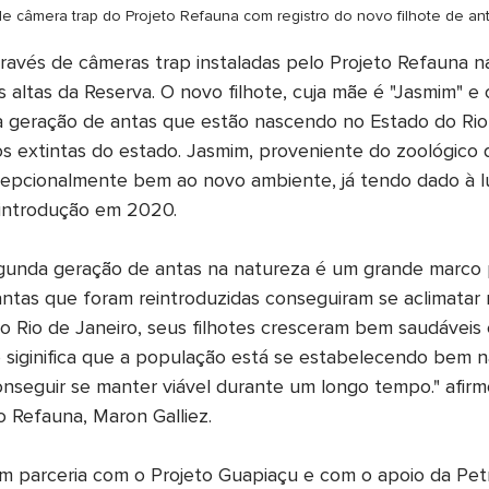
e câmera trap do Projeto Refauna com registro do novo filhote de an
através de câmeras trap instaladas pelo Projeto Refauna na
s altas da Reserva. O novo filhote, cuja mãe é "Jasmim" e 
 geração de antas que estão nascendo no Estado do Rio 
s extintas do estado. Jasmim, proveniente do zoológico 
epcionalmente bem ao novo ambiente, já tendo dado à l
eintrodução em 2020.
gunda geração de antas na natureza é um grande marco p
s antas que foram reintroduzidas conseguiram se aclimatar
do Rio de Janeiro, seus filhotes cresceram bem saudáveis 
o siginifica que a população está se estabelecendo bem n
nseguir se manter viável durante um longo tempo." afirm
o Refauna, Maron Galliez.
m parceria com o Projeto Guapiaçu e com o apoio da Petr