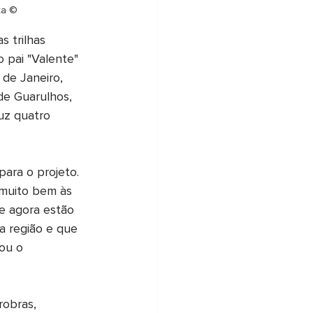
ta ©
s trilhas 
o pai "Valente" 
de Janeiro, 
de Guarulhos, 
uz quatro 
ara o projeto. 
 muito bem às 
e agora estão 
a região e que 
ou o 
obras, 