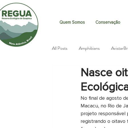
Quem Somos
Conservação
All Posts
Amphibians
AvistarBr
Nasce oit
Brazilian Tapir (Tapirus terrestris
Ecológic
Citizen science
Butterflies
No final de agosto d
Macacu, no Rio de Ja
projeto responsável 
Excursions
Events
Fundr
registrando o oitavo 