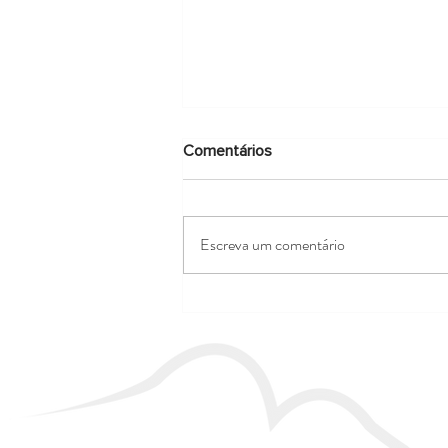
Comentários
Escreva um comentário
Oficina de Produtos não
Madeireiros é Realizada com
Artesã Monica Carvalho na
REGUA