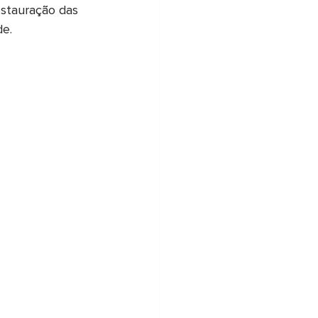
estauração das 
de.