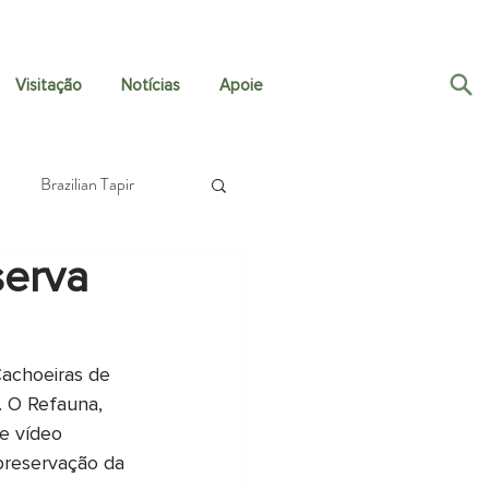
Visitação
Notícias
Apoie
Brazilian Tapir
serva
Crustaceans
h Travel Fund
Fungi
Cachoeiras de 
. O Refauna, 
e vídeo 
Guapiaçú Grande Vida
 preservação da 