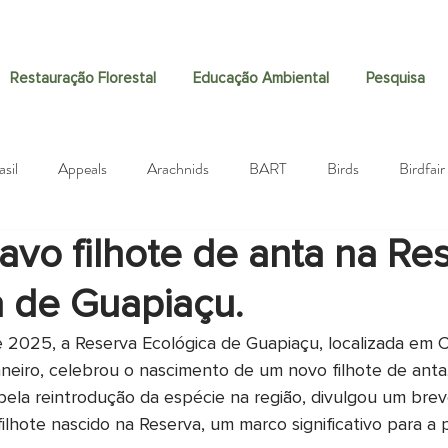
Restauração Florestal
Educação Ambiental
Pesquisa
asil
Appeals
Arachnids
BART
Birds
Birdfair
avo filhote de anta na Re
Biodiversity
Black-fronted Piping-Guan
Community
a de Guapiaçu.
Donations
Ecosia
Dragonflies
Education
Danis
e 2025, a Reserva Ecológica de Guapiaçu, localizada em 
neiro, celebrou o nascimento de um novo filhote de anta
pela reintrodução da espécie na região, divulgou um brev
aising
Guapiaçu Project
Hunting
Guapiaçú Project
filhote nascido na Reserva, um marco significativo para a