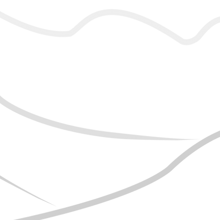
Reserva Ecológica de Guapiaçu
End.: Faz. São José do Guapiaçu, s/nº,
Guapiaçu - Cachoeiras de Macacu/RJ
CEP: 28.680-000
Tel.: +55 21 98660-0011
e-mail: contato@regua.org.br
site 